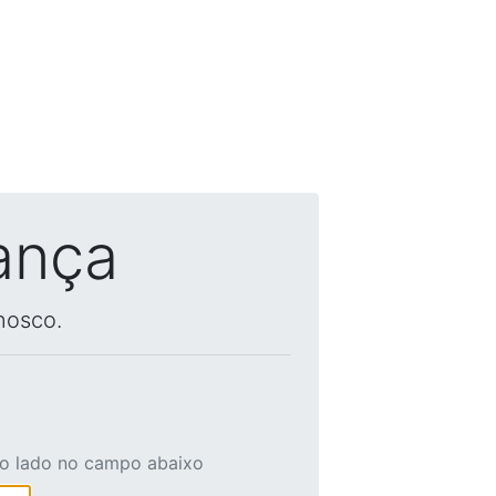
ança
nosco.
ao lado no campo abaixo