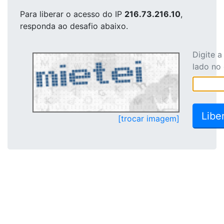
Para liberar o acesso
do IP
216.73.216.10
,
responda ao desafio abaixo.
Digite 
lado no
[trocar imagem]