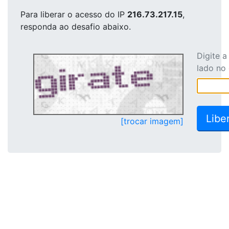
Para liberar o acesso
do IP
216.73.217.15
,
responda ao desafio abaixo.
Digite 
lado no
[trocar imagem]