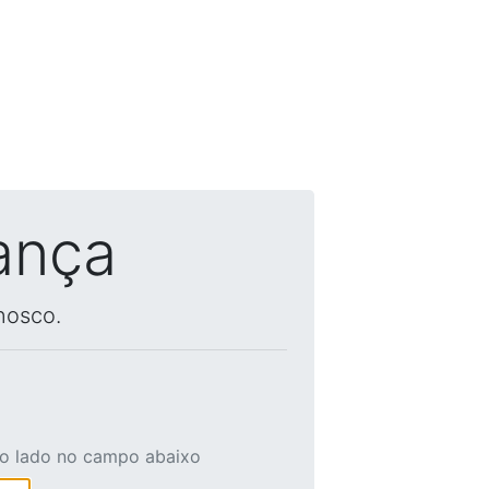
ança
nosco.
ao lado no campo abaixo