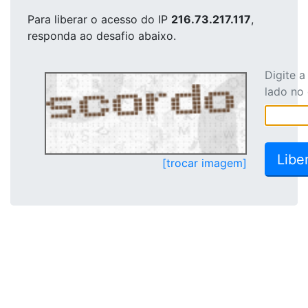
Para liberar o acesso
do IP
216.73.217.117
,
responda ao desafio abaixo.
Digite 
lado no
[trocar imagem]